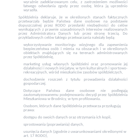
wyraźnie zadeklarowanym celu, z zastrzeżeniem możliwości
łatwego odwołania zgody przez osobę, która ją uprzednio
wyraziła.
Spółdzielnia deklaruje, że w określonych stanach faktycznych
przetwarzała będzie Państwa dane osobowe na podstawie
dopuszczalnej przez RODO przesłanki niezbędności do celów
wynikających z prawnie uzasadnionych interesów realizowanych
przez Administratora Danych lub przez stronę trzecią. Do
przykładowych celów takiego przetwarzania należały będą:
wykorzystywanie monitoringu wizyjnego dla zapewnienia
bezpieczeństwa osób i mienia na obszarach i w określonych
obiektach znajdujących się na terenach administrowanych
przez Spółdzielnię,
marketing usług własnych Spółdzielni oraz promowanie jej
działalności i nowych inicjatyw, w tym kulturalnych i sportowo-
rekreacyjnych, wśród mieszkańców zasobów spółdzielczych,
dochodzenie roszczeń z tytułu prowadzenia działalności
gospodarczej.
Dotyczące Państwa dane osobowe nie podlegają
zautomatyzowanemu podejmowaniu decyzji przez Spółdzielnia
Mieszkaniowa w Brodnicy, w tym profilowaniu.
Osobom, których dane Spółdzielnia przetwarza przysługują
prawa:
dostępu do swoich danych oraz otrzymania ich kopii,
sprostowania (poprawiania) danych,
usunięcia danych (zgodnie z uwarunkowaniami określonymi w
art. 17 RODO),