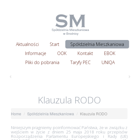
Aktualności
Start
Spółdzielnia Mieszkaniowa
Informacje
OOK
Kontakt
EBOK
Pliki do pobrania
Taryfy PEC
UNIQA
‹
›
Klauzula RODO
Home
Spółdzielnia Mieszkaniowa
Klauzula RODO
Niniejszym pragniemy poinformować Państwa, że w związku z
wejściem w życie z dniem 25 maja 2018 roku przepisów
Rozporządzenia Parlamentu Europejskiego i Rady (UE)