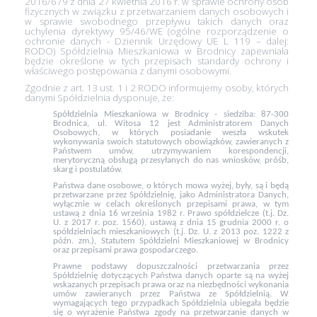
2016/679 z dnia 27 kwietnia 2016 r. w sprawie ochrony osób
fizycznych w związku z przetwarzaniem danych osobowych i
w sprawie swobodnego przepływu takich danych oraz
uchylenia dyrektywy 95/46/WE (ogólne rozporządzenie o
ochronie danych - Dziennik Urzędowy UE L 119 – dalej:
RODO) Spółdzielnia Mieszkaniowa w Brodnicy zapewniała
będzie określone w tych przepisach standardy ochrony i
właściwego postępowania z danymi osobowymi.
Zgodnie z art. 13 ust. 1 i 2 RODO informujemy osoby, których
danymi Spółdzielnia dysponuje, że:
Spółdzielnia Mieszkaniowa w Brodnicy - siedziba: 87-300
Brodnica, ul. Witosa 12 jest Administratorem Danych
Osobowych, w których posiadanie weszła wskutek
wykonywania swoich statutowych obowiązków, zawieranych z
Państwem umów, utrzymywaniem korespondencji,
merytoryczną obsługą przesyłanych do nas wniosków, próśb,
skarg i postulatów.
Państwa dane osobowe, o których mowa wyżej, były, są i będą
przetwarzane przez Spółdzielnię, jako Administratora Danych,
wyłącznie w celach określonych przepisami prawa, w tym
ustawą z dnia 16 września 1982 r. Prawo spółdzielcze (t.j. Dz.
U. z 2017 r. poz. 1560), ustawą z dnia 15 grudnia 2000 r. o
spółdzielniach mieszkaniowych (t.j. Dz. U. z 2013 poz. 1222 z
późn. zm.), Statutem Spółdzielni Mieszkaniowej w Brodnicy
oraz przepisami prawa gospodarczego.
Prawne podstawy dopuszczalności przetwarzania przez
Spółdzielnię dotyczących Państwa danych oparte są na wyżej
wskazanych przepisach prawa oraz na niezbędności wykonania
umów zawieranych przez Państwa ze Spółdzielnią. W
wymagających tego przypadkach Spółdzielnia ubiegała będzie
się o wyrażenie Państwa zgody na przetwarzanie danych w