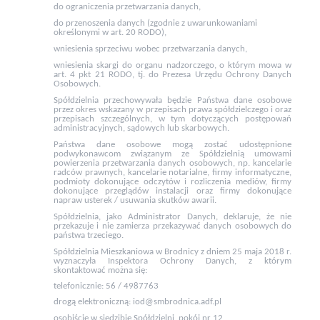
do ograniczenia przetwarzania danych,
do przenoszenia danych (zgodnie z uwarunkowaniami
określonymi w art. 20 RODO),
wniesienia sprzeciwu wobec przetwarzania danych,
wniesienia skargi do organu nadzorczego, o którym mowa w
art. 4 pkt 21 RODO, tj. do Prezesa Urzędu Ochrony Danych
Osobowych.
Spółdzielnia przechowywała będzie Państwa dane osobowe
przez okres wskazany w przepisach prawa spółdzielczego i oraz
przepisach szczególnych, w tym dotyczących postępowań
administracyjnych, sądowych lub skarbowych.
Państwa dane osobowe mogą zostać udostępnione
podwykonawcom związanym ze Spółdzielnią umowami
powierzenia przetwarzania danych osobowych, np. kancelarie
radców prawnych, kancelarie notarialne, firmy informatyczne,
podmioty dokonujące odczytów i rozliczenia mediów, firmy
dokonujące przeglądów instalacji oraz firmy dokonujące
napraw usterek / usuwania skutków awarii.
Spółdzielnia, jako Administrator Danych, deklaruje, że nie
przekazuje i nie zamierza przekazywać danych osobowych do
państwa trzeciego.
Spółdzielnia Mieszkaniowa w Brodnicy z dniem 25 maja 2018 r.
wyznaczyła Inspektora Ochrony Danych, z którym
skontaktować można się:
telefonicznie:
56 / 4987763
drogą elektroniczną: iod@smbrodnica.adf.pl
osobiście w siedzibie Spółdzielni, pokój nr 12