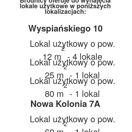
Brodnicy oferuje do wynajęcia
lokale użytkowe w poniższych
lokalizacjach:
Wyspiańskiego 10
Lokal użytkowy o pow.
2
12 m
- 4 lokale
Lokal użytkowy o pow.
2
25 m
- 1 lokal
Lokal użytkowy o pow.
2
80 m
- 1 lokal
Nowa Kolonia 7A
Lokal użytkowy o pow.
2
60 m
- 1 lokal